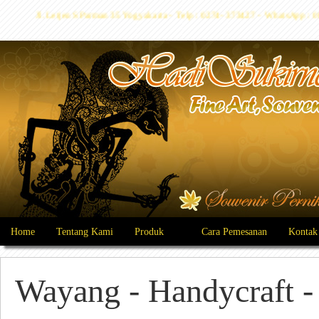
Jl. Letjen S Parman 35 Yogyakarta - Telp : 0274- 373427 - WhatsApp 
Home
Tentang Kami
Produk
Cara Pemesanan
Kontak
Wayang - Handycraft - 